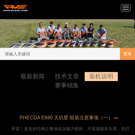
Togg
navi
搜索
最新新闻
技术文章
装机说明
赛事锦集
PHECDA E680 天玑星 组装注意事项（一）
开箱！套盒的结构让整体抗压能力较好，不容易损坏头罩。先打