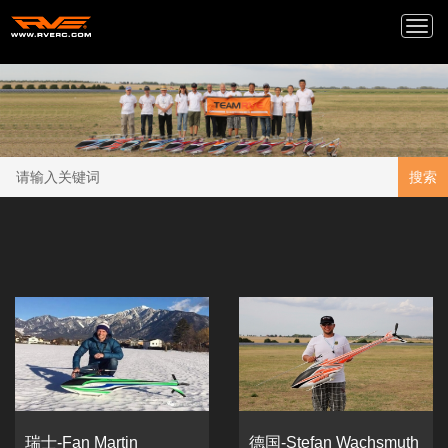
Togg
navi
搜索
瑞士-Fan Martin
德国-Stefan Wachsmuth