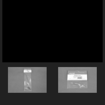
螺距控制拉杆 C
前伞齿传动轴（6x46mm） R22026