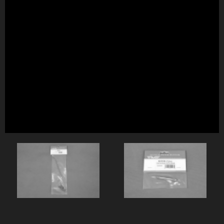
螺距控制拉杆 C
前伞齿传动轴（6x46mm） R22026