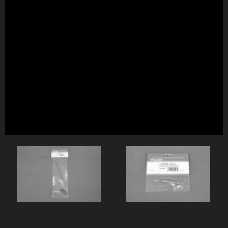
螺距控制拉杆 C
前伞齿传动轴（6x46mm） R22026