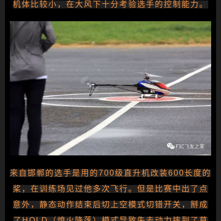
机体比较小，在大风下十分考验选手的控制能力。
来自邯郸的选手是用的700级直升机改装600长度的
桨，在训练场见过他多次飞行。但是比赛中出了点
意外，静态动作结束后切上空模式切错开关，掰成
了HOLD（熄火降落）模式导致失去动力摔到了草