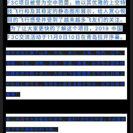
F3C项目被誉为空中芭蕾，她以其优雅的上空特
技飞行和及其稳定的静态图形展示，给人赏心悦
目的飞行感受并受到了越来越多飞友们的关注。
为了让大家更快的了解这个项目，2019 中国
F3C交流活动于11月9日10日在青岛拉开序幕。
这次活动汇聚了山东、河南、浙江、上海、陕西、辽宁、
海南、河北、湖南、北京、新疆、香港、台湾等全国各地
的模友共计四十余人。大部分飞友都是周五下班后赶晚上
的航班汇聚青岛，有很多人都是凌晨才到达，这份执着很
难得！
第二天清早大家都起的很早，我们7点吃过早饭，8点就到
达了位于高新区的飞场。