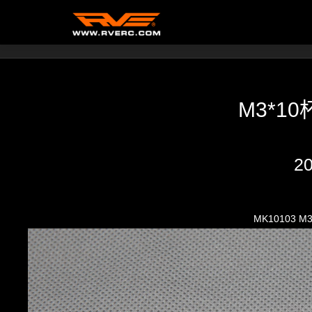
高端音箱
/
M3*1
2
MK10103 M