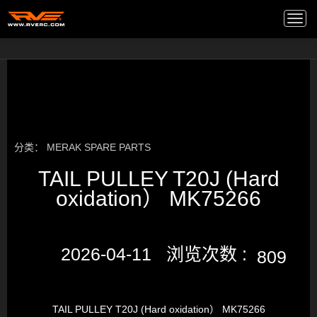
高端音箱
/
Togg
navi
分类：
MERAK SPARE PARTS
TAIL PULLEY T20J (Hard
oxidation） MK75266
2026-04-11 浏览次数 :
809
TAIL PULLEY T20J (Hard oxidation） MK75266