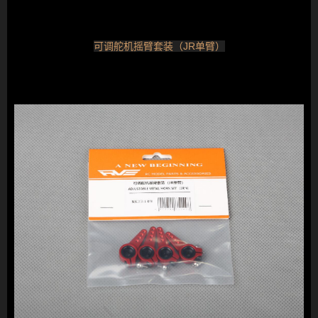
可调舵机摇臂套装（JR单臂）