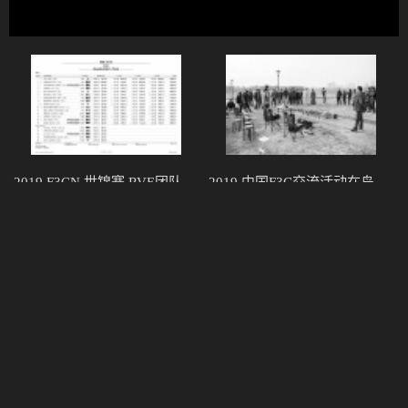
2019 F3CN 世锦赛 RVE团队获佳绩！
2019 中国F3C交流活动在岛城拉开帷幕！
在刚结束的2019年F3CN世...
F3C项目被誉为空中芭蕾，她以...
我们与《未来》不期而遇！RVE新款F3C全包壳诞生记!
风中飞舞的精灵！MERAK E750在2018国青赛上取得团体冠军!