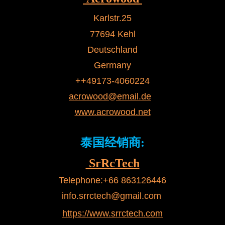
Karlstr.25
77694 Kehl
Deutschland
Germany
++49173-4060224
acrowood@email.de
www.acrowood.net
泰国经销商:
SrRcTech
Telephone:+66 863126446
info.srrctech@gmail.com
https://www.srrctech.com