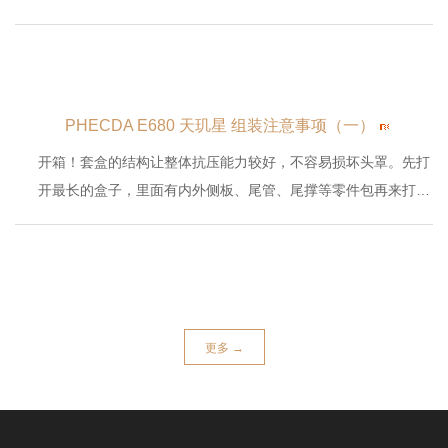
PHECDA E680 天玑星 组装注意事项（一）
开箱！套盒的结构让整体抗压能力较好，不容易损坏头罩。先打
开最长的盒子，里面有内外侧板、尾管、尾撑等零件包再来打开
这个小盒...
更多 →