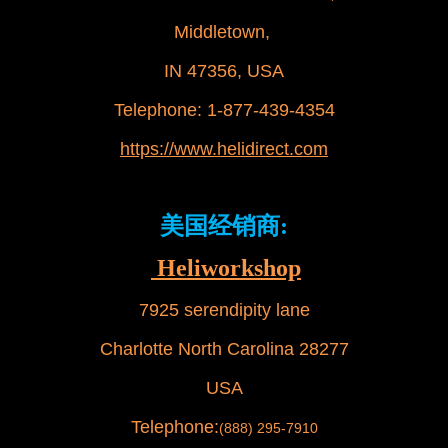
Middletown,
IN 47356, USA
Telephone: 1-877-439-4354
https://www.helidirect.com
美国经销商:
Heliworkshop
7925 serendipity lane
Charlotte North Carolina 28277
USA
Telephone:
(888) 295-7910