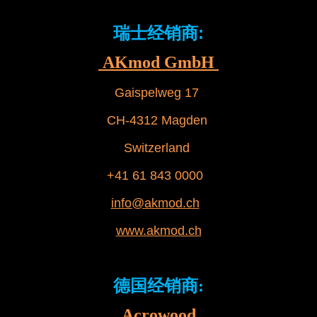
瑞士经销商:
AKmod GmbH
Gaispelweg 17
CH-4312 Magden
Switzerland
+41 61 843 0000
info@akmod.ch
www.akmod.ch
德国经销商
:
Acrowood