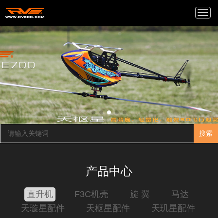
Togg
navi
搜索
产品中心
直升机
F3C机壳
旋 翼
马达
天璇星配件
天枢星配件
天玑星配件