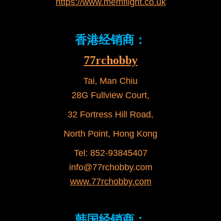
https://www.memflight.co.uk
香港经销商：
77rchobby
Tai, Man Chiu
28G Fullview Court,
32 Fortress Hill Road,
North Point, Hong Kong
Tel: 852-93845407
info@77rchobby.com
www.77rchobby.com
韩国经销商：