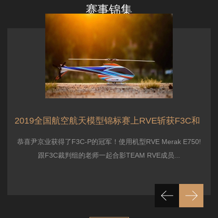
赛事锦集
天璇星 Merak E750亮相2018苏州航空模
018苏州航空模型国际大奖赛F3C项目迎来了一位日本排
风
2019全国航空航天模型锦标赛上RVE斩获F3C和
二的高手--Iso Masatoshi 磯匡敏。这次比赛本来..
全
恭喜尹京业获得了F3C-P的冠军！使用机型RVE Merak E750!
项目
跟F3C裁判组的老师一起合影TEAM RVE成员...