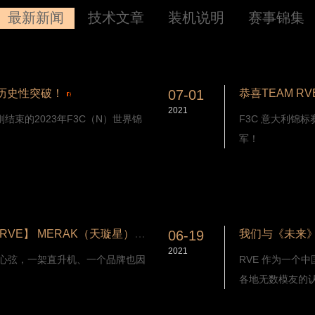
最新新闻
技术文章
装机说明
赛事锦集
历史性突破！
07-01
恭喜TEAM R
2021
束的2023年F3C（N）世界锦
F3C 意大利锦
军！
从“精准”到“高效”的进化——【威翼RVE】 MERAK（天璇星） 750 EVO横空出世
06-19
我们与《未来》
2021
的心弦，一架直升机、一个品牌也因
RVE 作为一个
各地无数模友的认