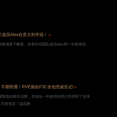
VE成员Alex在意大利夺冠！
标赛圆满落下帷幕，恭喜RVE团队成员Alex再一次获得冠
不期而遇！RVE新款F3C全包壳诞生记!
中国智造的新生品牌，在短短一年多时间里已经得到了全球
可和肯定！该品牌...