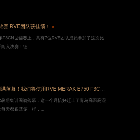
 世锦赛 RVE团队获佳绩！
9年F3CN世锦赛上，共有7位RVE团队成员参加了这次比
闯入决赛！德...
F3C暑期集训圆满落幕！我们将使用RVE MERAK E750 F3C竞技机进军2018苏州国青赛！
3C暑期集训圆满落幕，这一个月恰好赶上了青岛高温高湿
每天都跟蒸笼一样，...