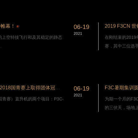
开帷幕！
06-19
2019 F3CN
2021
的上空特技飞行和及其稳定的静态
在刚结束的201
.
赛，其中三位选手
风中飞舞的精灵！MERAK E750在2018国青赛上取得团体冠军!
06-19
2021
青赛）直升机的两个项目：P3C-
为期一个月的F
的三伏天，场地上